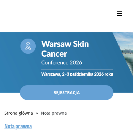
REJESTRACJA
Strona główna
Nota prawna
Ścieżka
nawigacyjna
Nota prawna